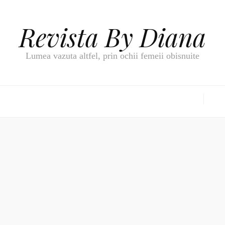
Revista By Diana
Lumea vazuta altfel, prin ochii femeii obisnuite