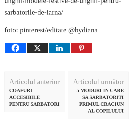
unghii/modele-festive-de-unghii-pentru-
sarbatorile-de-iarna/
foto: pinterest/editate @bydiana
Navigare
Articolul anterior
Articolul următor
în
COAFURI
5 MODURI IN CARE
articole
ACCESIBILE
SA SARBATORITI
PENTRU SARBATORI
PRIMUL CRACIUN
AL COPILULUI