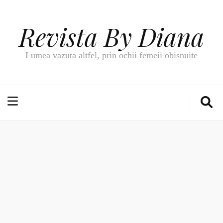
Revista By Diana
Lumea vazuta altfel, prin ochii femeii obisnuite