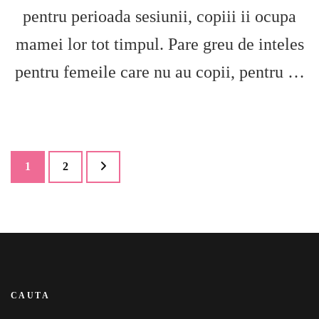
pentru perioada sesiunii, copiii ii ocupa
mamei lor tot timpul. Pare greu de inteles
pentru femeile care nu au copii, pentru …
Paginație
Pagină
Pagină
1
2
articole
CAUTA