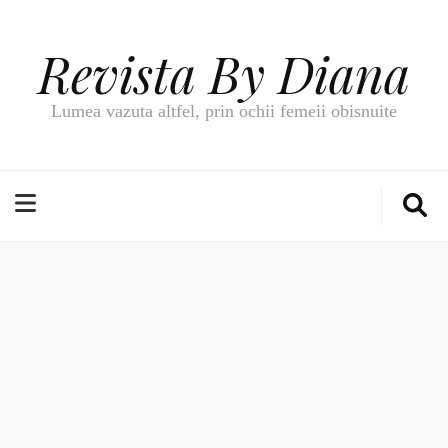
Revista By Diana
Lumea vazuta altfel, prin ochii femeii obisnuite