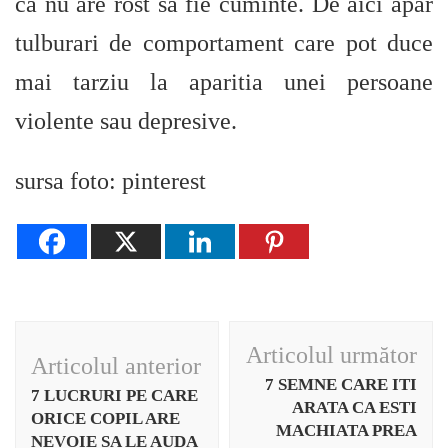
ca nu are rost sa fie cuminte. De aici apar
tulburari de comportament care pot duce
mai tarziu la aparitia unei persoane
violente sau depresive.
sursa foto: pinterest
Navigare
Articolul următor
Articolul anterior
în
7 SEMNE CARE ITI
7 LUCRURI PE CARE
articole
ARATA CA ESTI
ORICE COPIL ARE
MACHIATA PREA
NEVOIE SA LE AUDA