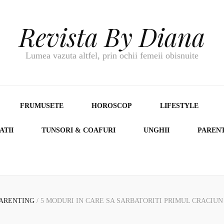
Revista By Diana
Lumea vazuta altfel, prin ochii femeii obisnuite
FRUMUSETE
HOROSCOP
LIFESTYLE
ATII
TUNSORI & COAFURI
UNGHII
PAREN
ARENTING
/
5 MODURI IN CARE SA SARBATORITI PRIMUL CRACIUN