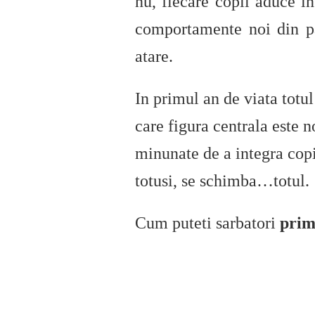
nu, fiecare copil aduce in
comportamente noi din par
atare.
In primul an de viata totu
care figura centrala este 
minunate de a integra copil
totusi, se schimba…totul.
Cum puteti sarbatori
prim