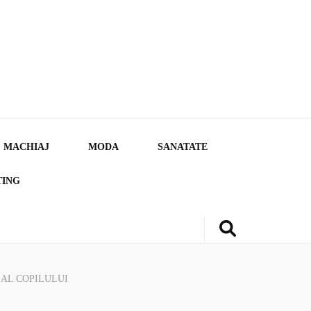
MACHIAJ
MODA
SANATATE
TING
 AL COPILULUI