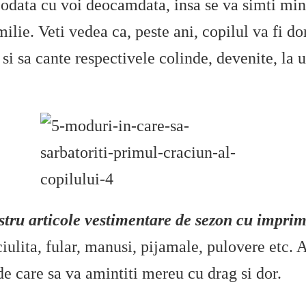
odata cu voi deocamdata, insa se va simti min
ilie. Veti vedea ca, peste ani, copilul va fi do
e si sa cante respectivele colinde, devenite, la
stru articole vestimentare de sezon cu impri
ciulita, fular, manusi, pijamale, pulovere etc. 
de care sa va amintiti mereu cu drag si dor.