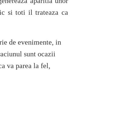
 genereaza aparitia unor
 si toti il trateaza ca
erie de evenimente, in
raciunul sunt ocazii
a va parea la fel,