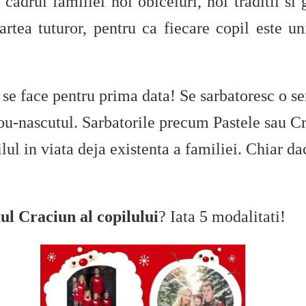
 cadrul familiei noi obiceiuri, noi traditii si
tea tuturor, pentru ca fiecare copil este unic
l se face pentru prima data! Se sarbatoresc o s
nou-nascutul. Sarbatorile precum Pastele sau C
ul in viata deja existenta a familiei. Chiar dac
ul Craciun al copilului
? Iata 5 modalitati!