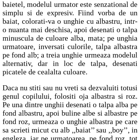
baietel, modelul urmator este senzational de
simplu si de expresiv. Fiind vorba de un
baiat, colorati-va o unghie cu albastru, intr-
o nuanta mai deschisa, apoi desenati o talpa
minuscula de culoare alba, mata; pe unghia
urmatoare, inversati culorile, talpa albastra
pe fond alb; a treia unghie urmeaza modelul
alternativ, dar in loc de talpa, desenati
picatele de cealalta culoare.
Daca nu stiti sau nu vreti sa dezvaluiti totusi
genul copilului, folositi oja albastra si roz.
Pe una dintre unghii desenati o talpa alba pe
fond albastru, apoi buline albe si albastre pe
fond roz, urmeaza o unghie albastra pe care
sa scrieti micut cu alb ,,baiat’’ sau ,,boy’’, in
engleza, iar pe urmatoarea, pe fond roz, tot