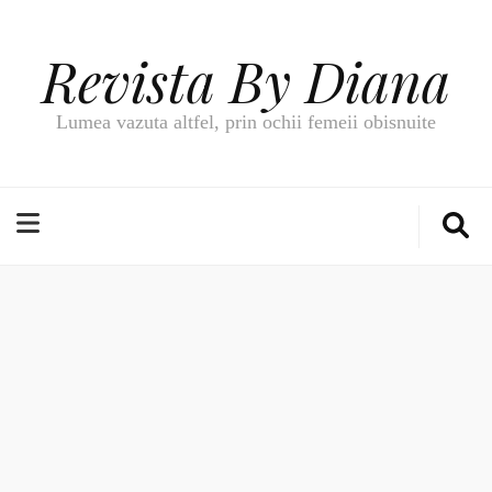
Revista By Diana
Lumea vazuta altfel, prin ochii femeii obisnuite