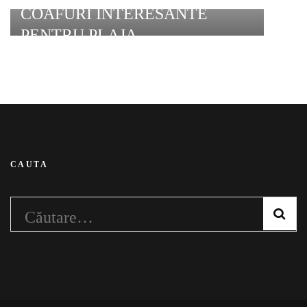
COAFURI INTERESANTE
PENTRU PLAJA
CAUTA
Caută
după: