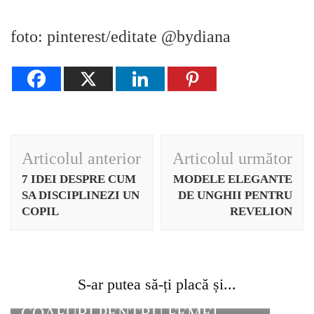
foto: pinterest/editate @bydiana
Navigare
Articolul anterior
Articolul următor
în
7 IDEI DESPRE CUM
MODELE ELEGANTE
articole
SA DISCIPLINEZI UN
DE UNGHII PENTRU
COPIL
REVELION
S-ar putea să-ți placă și...
COAFURI PENTRU FEMEI