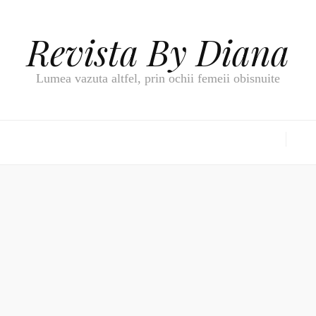
Revista By Diana
Lumea vazuta altfel, prin ochii femeii obisnuite