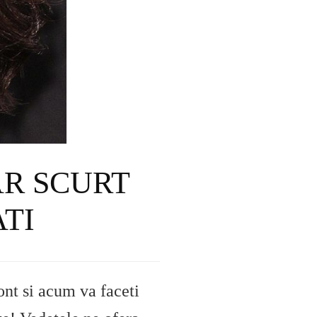
AR SCURT
ATI
ont si acum va faceti