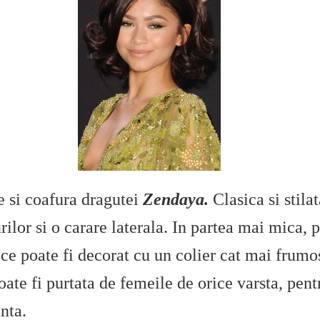
e si coafura dragutei
Zendaya.
Clasica si stila
ilor si o carare laterala. In partea mai mica, 
 ce poate fi decorat cu un colier cat mai frumos
ate fi purtata de femeile de orice varsta, pent
nta.