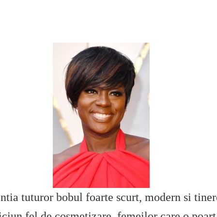
ntia tuturor bobul foarte scurt, modern si tine
iciun fel de cosmetizare, femeilor care o poarta