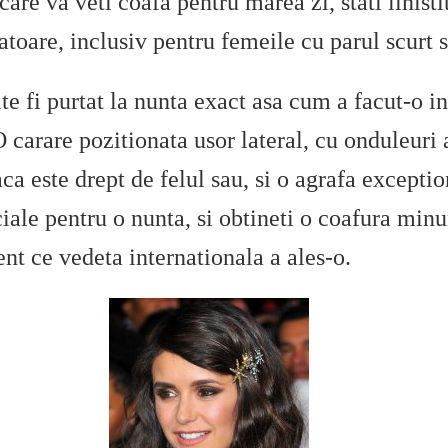
n care va veti coafa pentru marea zi, stati linist
atoare, inclusiv pentru femeile cu parul scurt 
te fi purtat la nunta exact asa cum a facut-o in
O carare pozitionata usor lateral, cu onduleuri
a este drept de felul sau, si o agrafa exceptio
iale pentru o nunta, si obtineti o coafura minu
nt ce vedeta internationala a ales-o.