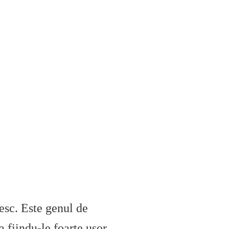
resc. Este genul de
 fiindu-le foarte usor