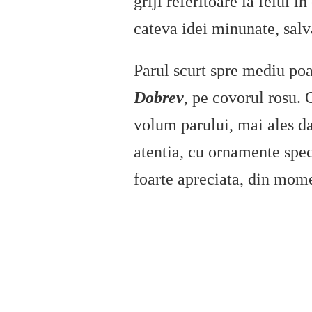
griji referitoare la felul i
cateva idei minunate, salv
Parul scurt spre mediu poa
Dobrev
, pe covorul rosu. 
volum parului, mai ales dac
atentia, cu ornamente spec
foarte apreciata, din mome