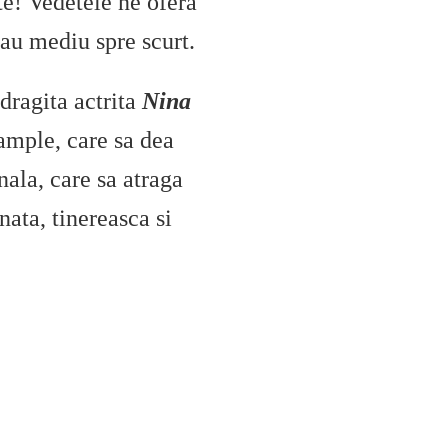
ite! Vedetele ne ofera
sau mediu spre scurt.
dragita actrita
Nina
 ample, care sa dea
nala, care sa atraga
nata, tinereasca si