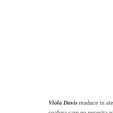
Viola Davis
readuce in ate
coafura care nu necesita n