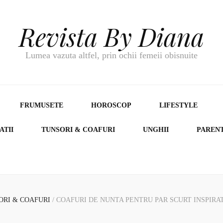
Revista By Diana
Lumea vazuta altfel, prin ochii femeii obisnuite
FRUMUSETE
HOROSCOP
LIFESTYLE
ATII
TUNSORI & COAFURI
UNGHII
PAREN
ORI & COAFURI
/
COAFURI DE NUNTA PENTRU PAR SCURT INSPIRAT