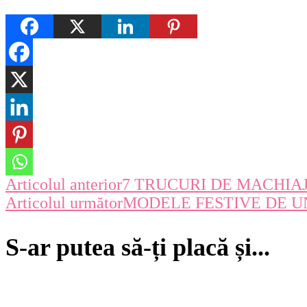
Navigare
Articolul anterior
7 TRUCURI DE MACHIAJ
Articolul următor
MODELE FESTIVE DE U
în
articole
S-ar putea să-ți placă și...