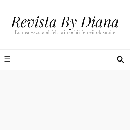
Revista By Diana
Lumea vazuta altfel, prin ochii femeii obisnuite