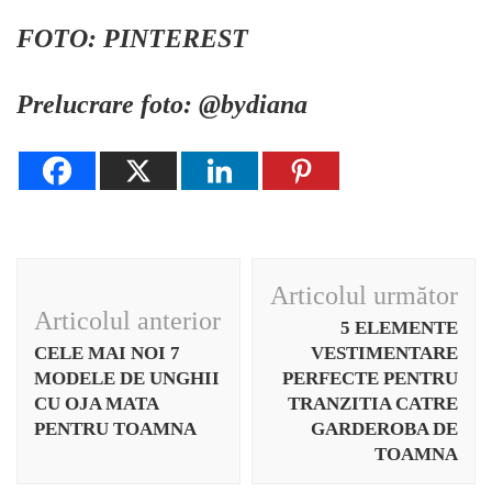
FOTO: PINTEREST
Prelucrare foto: @bydiana
Navigare
Articolul următor
în
Articolul anterior
5 ELEMENTE
articole
CELE MAI NOI 7
VESTIMENTARE
MODELE DE UNGHII
PERFECTE PENTRU
CU OJA MATA
TRANZITIA CATRE
PENTRU TOAMNA
GARDEROBA DE
TOAMNA