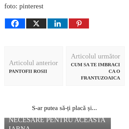
foto: pinterest
Navigare
Articolul următor
în
Articolul anterior
CUM SA TE IMBRACI
articole
PANTOFII ROSII
CA O
FRANTUZOAICA
S-ar putea să-ți placă și...
ACCESORII ABSOLUT
NECESARE PENTRU ACEASTA
IARNA