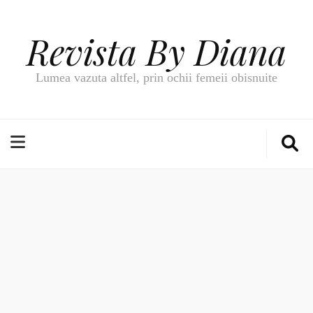
Revista By Diana
Lumea vazuta altfel, prin ochii femeii obisnuite