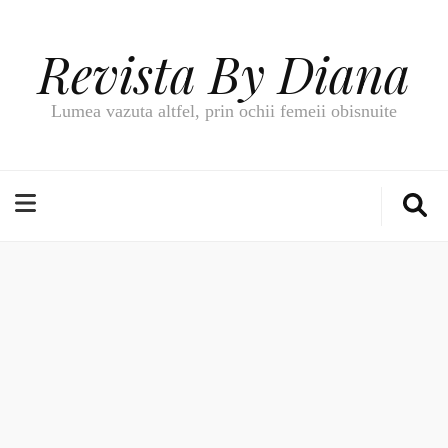
Revista By Diana
Lumea vazuta altfel, prin ochii femeii obisnuite