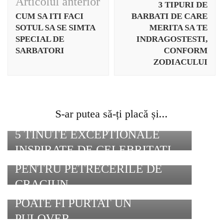
în
Articolul anterior
3 TIPURI DE
articole
CUM SA ITI FACI
BARBATI DE CARE
SOTUL SA SE SIMTA
MERITA SA TE
SPECIAL DE
INDRAGOSTESTI,
SARBATORI
CONFORM
ZODIACULUI
S-ar putea să-ți placă și...
5 TINUTE EXCEPTIONALE
INSPIRATE DE CELEBRITATI
CEI MAI IN VOGA PANTOFI
PENTRU PETRECERILE DE
CRACIUN
CINCI MODURI IN CARE
POATE FI PURTAT UN
PULOVER