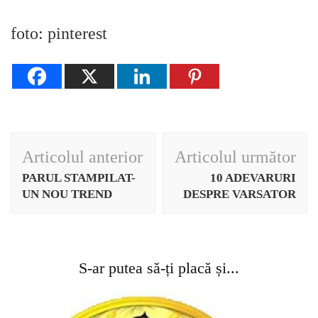
foto: pinterest
Navigare
Articolul anterior
Articolul următor
în
PARUL STAMPILAT-
10 ADEVARURI
articole
UN NOU TREND
DESPRE VARSATOR
S-ar putea să-ți placă și...