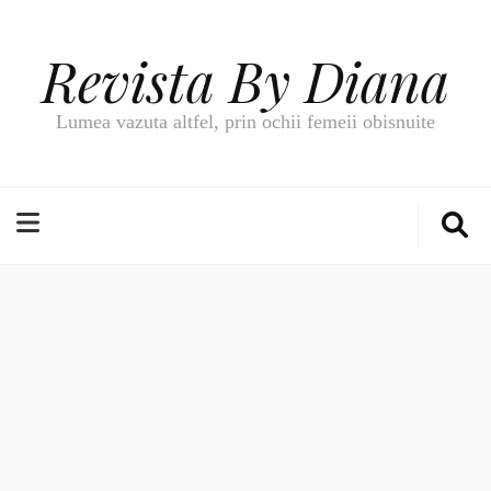
Revista By Diana
Lumea vazuta altfel, prin ochii femeii obisnuite