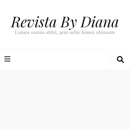
Revista By Diana
Lumea vazuta altfel, prin ochii femeii obisnuite