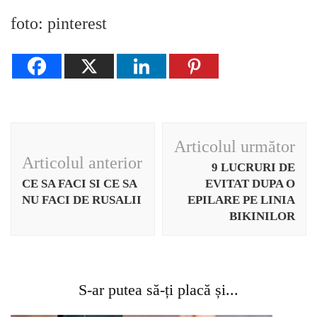
foto: pinterest
Navigare
Articolul următor
în
Articolul anterior
9 LUCRURI DE
articole
CE SA FACI SI CE SA
EVITAT DUPA O
NU FACI DE RUSALII
EPILARE PE LINIA
BIKINILOR
S-ar putea să-ți placă și...