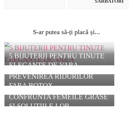
SARBATORI
S-ar putea să-ți placă și...
5 BIJUTERII PENTRU TINUTE
ELEGANTE DE VARA
8 SFATURI PENTRU
PREVENIREA RIDURILOR
FARA BOTOX
PROBLEME CU CARE SE
CONFRUNTA FEMEILE GRASE
SI SOLUTIILE LOR