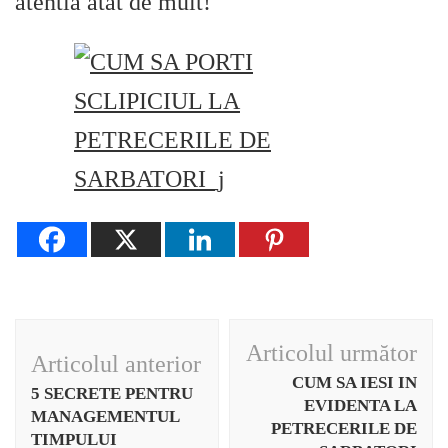
atentia atat de mult!
Navigare
Articolul următor
Articolul anterior
în
CUM SA IESI IN
5 SECRETE PENTRU
articole
EVIDENTA LA
MANAGEMENTUL
PETRECERILE DE
TIMPULUI