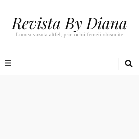
Revista By Diana
Lumea vazuta altfel, prin ochii femeii obisnuite