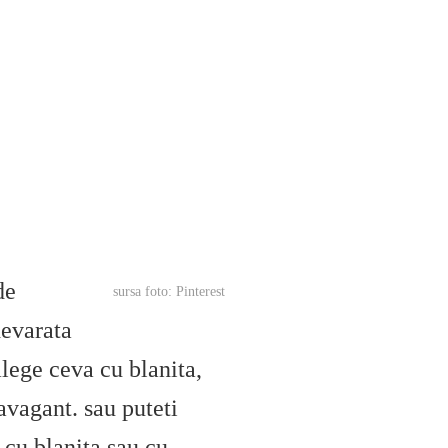
de
sursa foto: Pinterest
devarata
alege ceva cu blanita,
avagant. sau puteti
 cu blanita sau cu