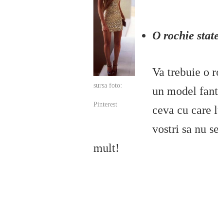
O rochie sta
Va trebuie o r
sursa foto:
un model fanta
Pinterest
ceva cu care l
vostri sa nu s
mult!