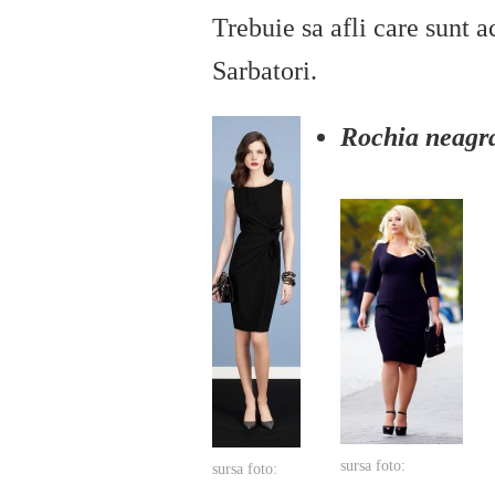
Trebuie sa afli care sunt a
Sarbatori.
Rochia neagr
sursa foto:
sursa foto: