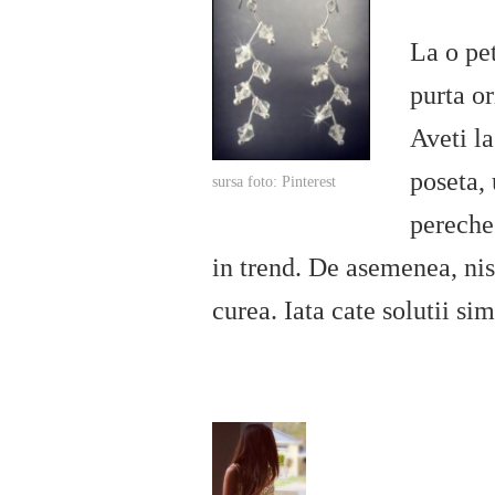
La o pet
purta or
Aveti la
poseta, 
sursa foto: Pinterest
pereche 
in trend. De asemenea, nist
curea. Iata cate solutii si