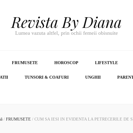
Revista By Diana
Lumea vazuta altfel, prin ochii femeii obisnuite
FRUMUSETE
HOROSCOP
LIFESTYLE
ATII
TUNSORI & COAFURI
UNGHII
PAREN
nă
/
FRUMUSETE
/
CUM SA IESI IN EVIDENTA LA PETRECERILE DE 