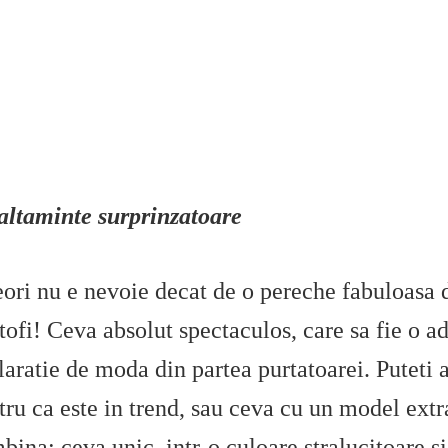
altaminte surprinzatoare
ori nu e nevoie decat de o pereche fabuloasa 
tofi! Ceva absolut spectaculos, care sa fie o a
laratie de moda din partea purtatoarei. Puteti 
tru ca este in trend, sau ceva cu un model extr
bina: ceva unic, intr-o culoare stralucitoare si