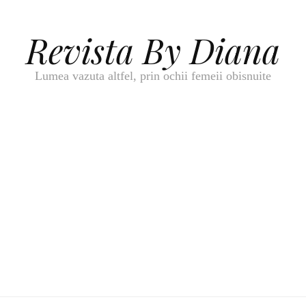
Revista By Diana
Lumea vazuta altfel, prin ochii femeii obisnuite