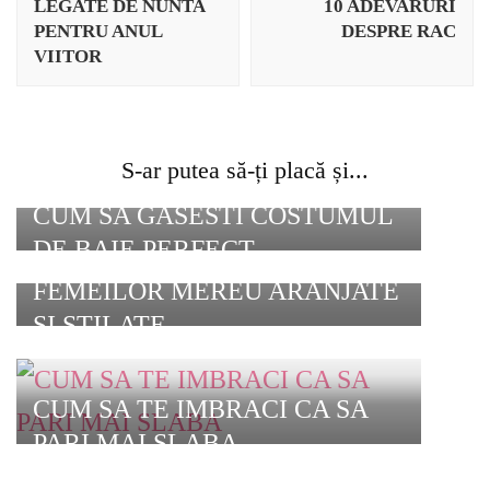
articole
LEGATE DE NUNTA
10 ADEVARURI
PENTRU ANUL
DESPRE RAC
VIITOR
S-ar putea să-ți placă și...
CUM SA GASESTI COSTUMUL
DE BAIE PERFECT
CARE SUNT SECRETELE
FEMEILOR MEREU ARANJATE
SI STILATE
CUM SA TE IMBRACI CA SA
PARI MAI SLABA