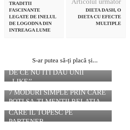
în
Articolul următor
TRADITII
articole
FASCINANTE
DIETA DASH, O
LEGATE DE INELUL
DIETA CU EFECTE
DE LOGODNA DIN
MULTIPLE
INTREAGA LUME
S-ar putea să-ți placă și...
DE CE NU ITI DAU UNII
,,LIKE’’
7 MODURI SIMPLE PRIN CARE
POTI SA-TI MENTII RELATIA
7 CALITATI ALE UNEI FEMEI
CARE IL TOPESC PE
PARTENER