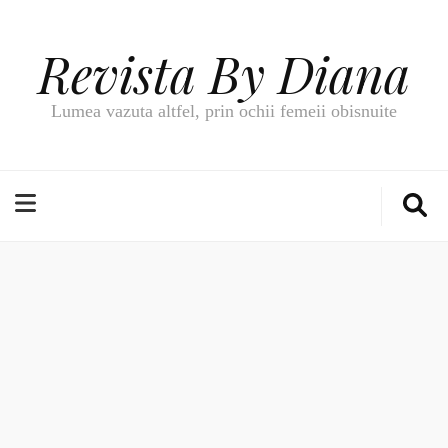
Revista By Diana
Lumea vazuta altfel, prin ochii femeii obisnuite