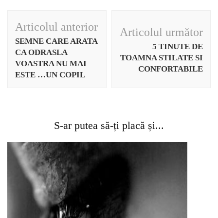
Navigare
Articolul anterior
Articolul următor
în
SEMNE CARE ARATA
5 TINUTE DE
articole
CA ODRASLA
TOAMNA STILATE SI
VOASTRA NU MAI
CONFORTABILE
ESTE …UN COPIL
S-ar putea să-ți placă și...