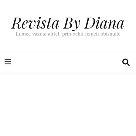
Revista By Diana
Lumea vazuta altfel, prin ochii femeii obisnuite