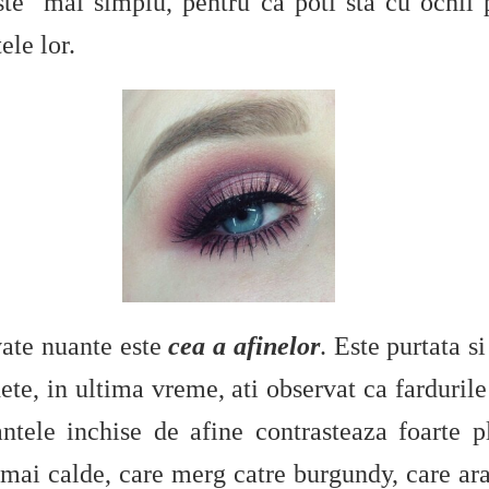
te mai simplu, pentru ca poti sta cu ochii pe
ele lor.
vate nuante este
cea a afinelor
. Este purtata s
dete, in ultima vreme, ati observat ca fardurile
ele inchise de afine contrasteaza foarte pl
 mai calde, care merg catre burgundy, care ara