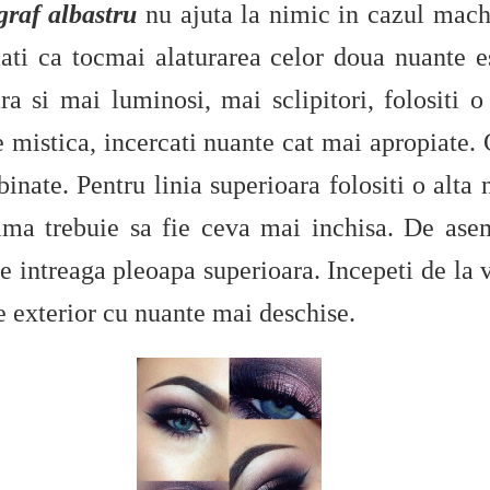
raf albastru
nu ajuta la nimic in cazul machi
flati ca tocmai alaturarea celor doua nuante e
ra si mai luminosi, mai sclipitori, folositi 
re mistica, incercati nuante cat mai apropiate
mbinate. Pentru linia superioara folositi o alta
tima trebuie sa fie ceva mai inchisa. De as
 pe intreaga pleoapa superioara. Incepeti de la 
re exterior cu nuante mai deschise.