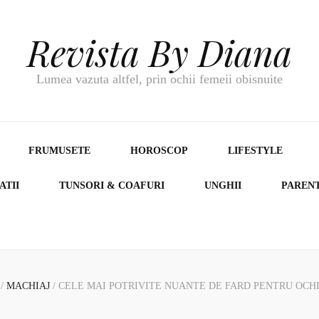
Revista By Diana
Lumea vazuta altfel, prin ochii femeii obisnuite
FRUMUSETE
HOROSCOP
LIFESTYLE
ATII
TUNSORI & COAFURI
UNGHII
PAREN
/
MACHIAJ
/
CELE MAI POTRIVITE NUANTE DE FARD PENTRU OCHI