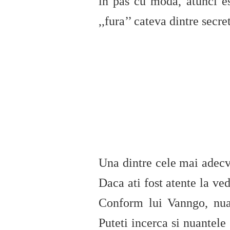
in pas cu moda, atunci es
,,fura’’ cateva dintre secret
Una dintre cele mai adec
Daca ati fost atente la ve
Conform lui Vanngo, nuant
Puteti incerca si nuantele