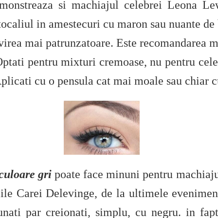
emonstreaza si machiajul celebrei Leona Le
ortocaliul in amestecuri cu maron sau nuante de
rivirea mai patrunzatoare. Este recomandarea ma
ptati pentru mixturi cremoase, nu pentru cele
plicati cu o pensula cat mai moale sau chiar c
culoare gri
poate face minuni pentru machiajul
fiile Carei Delevinge, de la ultimele eveniment
nati par creionati, simplu, cu negru. in fap