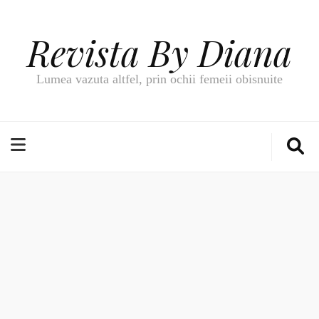
Revista By Diana
Lumea vazuta altfel, prin ochii femeii obisnuite