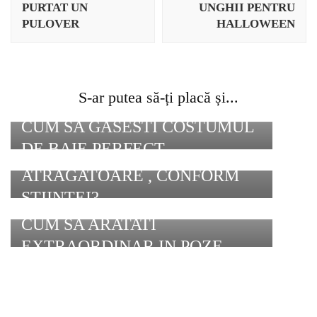
PURTAT UN
UNGHII PENTRU
PULOVER
HALLOWEEN
S-ar putea să-ți placă și...
CUM SA GASESTI COSTUMUL
DE BAIE PERFECT
CE LE FACE PE FEMEI MAI
ATRAGATOARE , CONFORM
STIINTEI?
CUM SA ARATATI
EXTRAORDINAR IN POZE