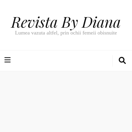
Revista By Diana
Lumea vazuta altfel, prin ochii femeii obisnuite