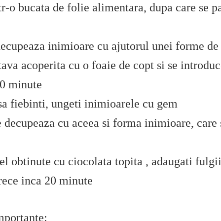
r-o bucata de folie alimentara, dupa care se pa
 decupeaza inimioare cu ajutorul unei forme de 
tava acoperita cu o foaie de copt si se introduc
10 minute
asa fiebinti, ungeti inimioarele cu gem
 decupeaza cu aceea si forma inimioare, care s
fel obtinute cu ciocolata topita , adaugati fulg
a rece inca 20 minute
mportante: