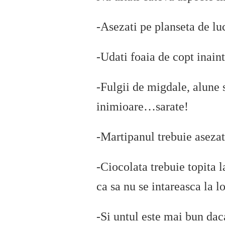
-Asezati pe planseta de luc
-Udati foaia de copt inaint
-Fulgii de migdale, alune sa
inimioare…sarate!
-Martipanul trebuie asezat 
-Ciocolata trebuie topita l
ca sa nu se intareasca la l
-Si untul este mai bun daca