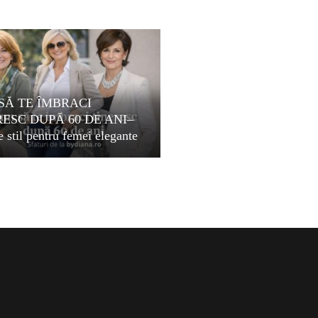
SĂ TE ÎMBRACI
RESC DUPĂ 60 DE ANI–
e stil pentru femei elegante