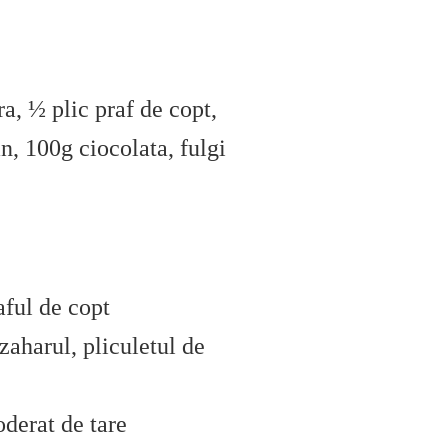
a, ½ plic praf de copt,
n, 100g ciocolata, fulgi
aful de copt
zaharul, pliculetul de
oderat de tare