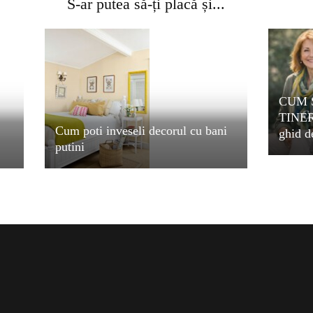
S-ar putea să-ți placă și...
CUM 
TINE
Cum poti inveseli decorul cu bani
ghid d
putini