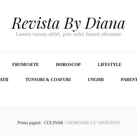
Revista By Diana
Lumea vazuta altfel, prin ochii femeii obisnuite
FRUMUSETE
HOROSCOP
LIFESTYLE
ATII
TUNSORI & COAFURI
UNGHII
PAREN
Prima pagină
/
CULINAR
/
INIMIOARE CU MARTIPAN