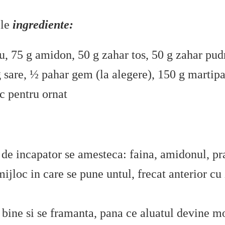
ele
ingrediente:
ou, 75 g amidon, 50 g zahar tos, 50 g zahar pudr
 g sare, ½ pahar gem (la alegere), 150 g martipa
ic pentru ornat
t de incapator se amesteca: faina, amidonul, pr
ijloc in care se pune untul, frecat anterior cu 
 bine si se framanta, pana ce aluatul devine m