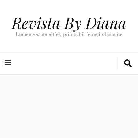
Revista By Diana
Lumea vazuta altfel, prin ochii femeii obisnuite