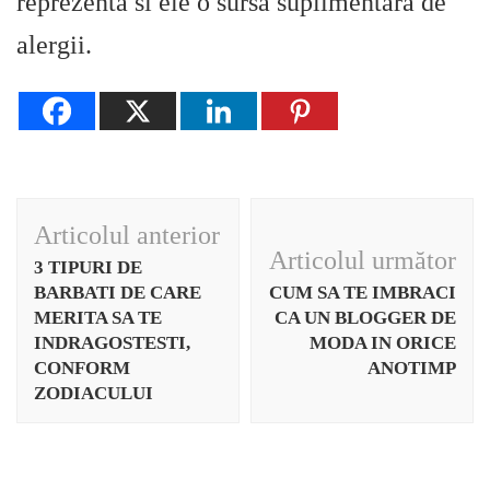
reprezenta si ele o sursa suplimentara de
alergii.
Navigare
Articolul anterior
în
Articolul următor
3 TIPURI DE
articole
BARBATI DE CARE
CUM SA TE IMBRACI
MERITA SA TE
CA UN BLOGGER DE
INDRAGOSTESTI,
MODA IN ORICE
CONFORM
ANOTIMP
ZODIACULUI