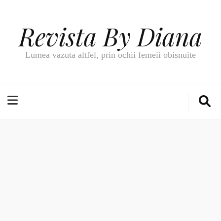
Revista By Diana
Lumea vazuta altfel, prin ochii femeii obisnuite