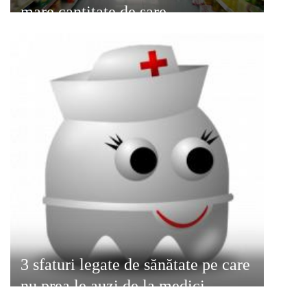
mare cantitate de sare
3 sfaturi legate de sănătate pe care
nu prea le auzi de la medici