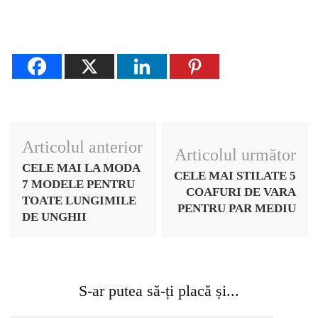
Navigare
Articolul anterior
Articolul următor
în
CELE MAI LA MODA
CELE MAI STILATE 5
articole
7 MODELE PENTRU
COAFURI DE VARA
TOATE LUNGIMILE
PENTRU PAR MEDIU
DE UNGHII
S-ar putea să-ți placă și...