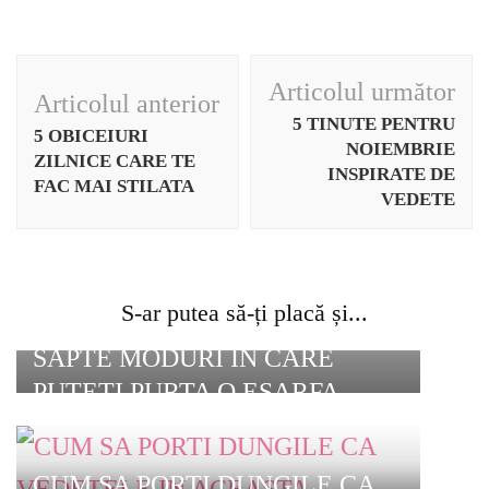
Navigare
Articolul următor
Articolul anterior
în
5 TINUTE PENTRU
5 OBICEIURI
articole
NOIEMBRIE
ZILNICE CARE TE
INSPIRATE DE
FAC MAI STILATA
VEDETE
S-ar putea să-ți placă și...
SAPTE MODURI IN CARE
PUTETI PURTA O ESARFA
CUM SA PORTI DUNGILE CA