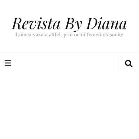
Revista By Diana
Lumea vazuta altfel, prin ochii femeii obisnuite