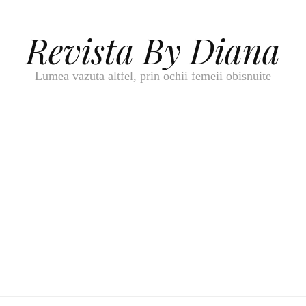
Revista By Diana
Lumea vazuta altfel, prin ochii femeii obisnuite