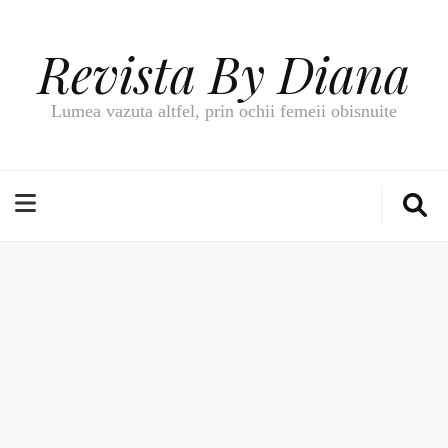
Revista By Diana
Lumea vazuta altfel, prin ochii femeii obisnuite