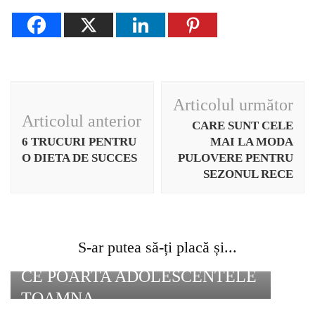
Navigare
Articolul următor
în
Articolul anterior
CARE SUNT CELE
articole
6 TRUCURI PENTRU
MAI LA MODA
O DIETA DE SUCCES
PULOVERE PENTRU
SEZONUL RECE
S-ar putea să-ți placă și...
CE POARTA ADOLESCENTELE
TOAMNA