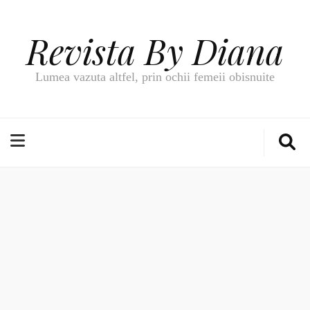
Revista By Diana
Lumea vazuta altfel, prin ochii femeii obisnuite