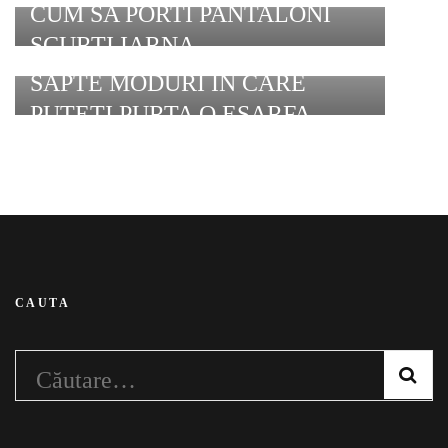
CUM SA PORTI PANTALONI
SCURTI IARNA
SAPTE MODURI IN CARE
PUTETI PURTA O ESARFA
CAUTA
Caută
după: