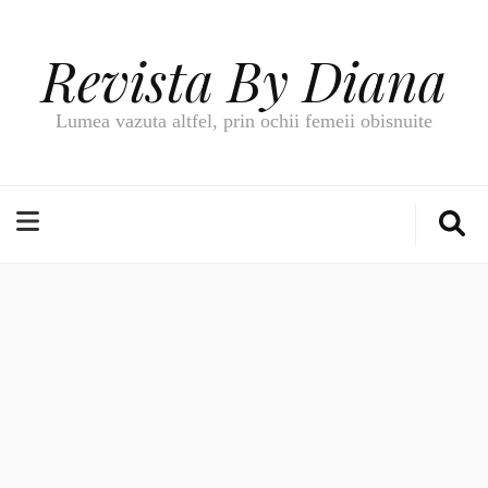
Revista By Diana
Lumea vazuta altfel, prin ochii femeii obisnuite